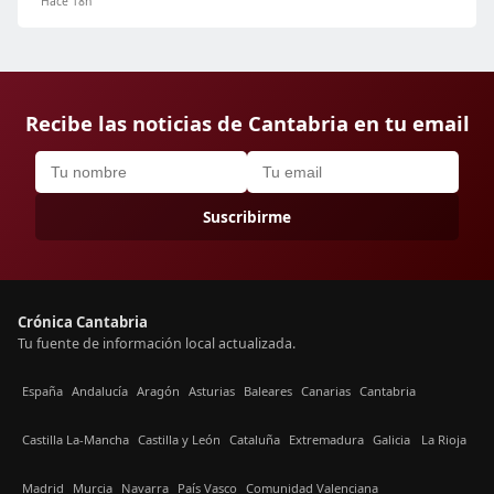
Hace 18h
Recibe las noticias de Cantabria en tu email
Suscribirme
Crónica Cantabria
Tu fuente de información local actualizada.
España
Andalucía
Aragón
Asturias
Baleares
Canarias
Cantabria
Castilla La-Mancha
Castilla y León
Cataluña
Extremadura
Galicia
La Rioja
Madrid
Murcia
Navarra
País Vasco
Comunidad Valenciana