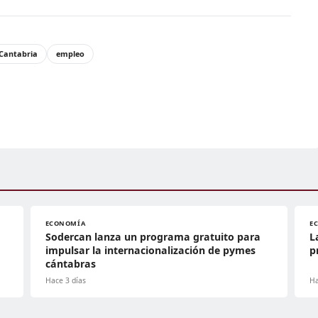
Cantabria
empleo
ECONOMÍA
E
Sodercan lanza un programa gratuito para
L
impulsar la internacionalización de pymes
p
cántabras
Hace 3 días
Ha