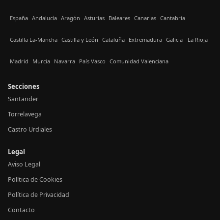
España
Andalucía
Aragón
Asturias
Baleares
Canarias
Cantabria
Castilla La-Mancha
Castilla y León
Cataluña
Extremadura
Galicia
La Rioja
Madrid
Murcia
Navarra
País Vasco
Comunidad Valenciana
Secciones
Santander
Torrelavega
Castro Urdiales
Legal
Aviso Legal
Política de Cookies
Política de Privacidad
Contacto