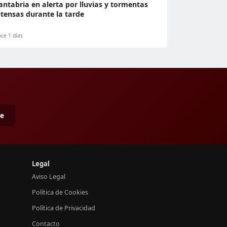
antabria en alerta por lluvias y tormentas
ntensas durante la tarde
ce 1 días
me
Legal
Aviso Legal
Política de Cookies
Política de Privacidad
Contacto