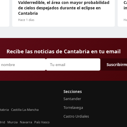
a
Valderredible, el área con mayor probabilidad
C
de cielos despejados durante el eclipse en
i
Cantabria
Hace 1 días
Ha
Recibe las noticias de Cantabria en tu email
Suscribir
Secciones
Santander
Torrelavega
tabria
Castilla La-Mancha
Castro Urdiales
rid
Murcia
Navarra
País Vasco