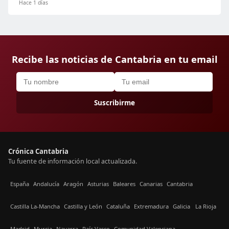
Hace 1 días
Recibe las noticias de Cantabria en tu email
Suscribirme
Crónica Cantabria
Tu fuente de información local actualizada.
España
Andalucía
Aragón
Asturias
Baleares
Canarias
Cantabria
Castilla La-Mancha
Castilla y León
Cataluña
Extremadura
Galicia
La Rioja
Madrid
Murcia
Navarra
País Vasco
Comunidad Valenciana