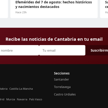
Efemérides del 7 de agosto: hechos históricos
S
y nacimientos destacados
c
Hace 23h
Ha
Recibe las noticias de Cantabria en tu email
Suscribir
Secciones
Santander
Torrelavega
tabria
Castilla La-Mancha
Castro Urdiales
rid
Murcia
Navarra
País Vasco