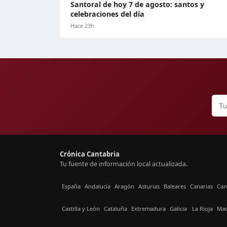
Santoral de hoy 7 de agosto: santos y
celebraciones del día
Hace 23h
Crónica Cantabria
Tu fuente de información local actualizada.
España
Andalucía
Aragón
Asturias
Baleares
Canarias
Can
Castilla y León
Cataluña
Extremadura
Galicia
La Rioja
Mad