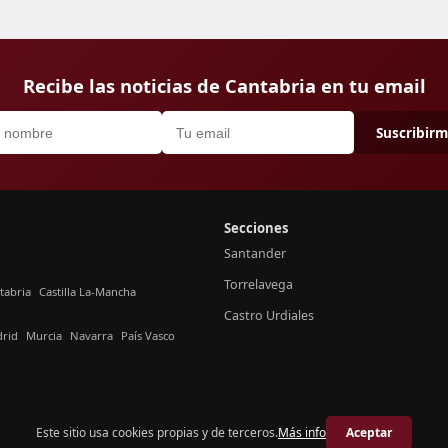
Recibe las noticias de Cantabria en tu email
Suscribir
Secciones
Santander
Torrelavega
tabria
Castilla La-Mancha
Castro Urdiales
rid
Murcia
Navarra
País Vasco
Este sitio usa cookies propias y de terceros.
Más info
Aceptar
© 2026 Crónica Cantabria