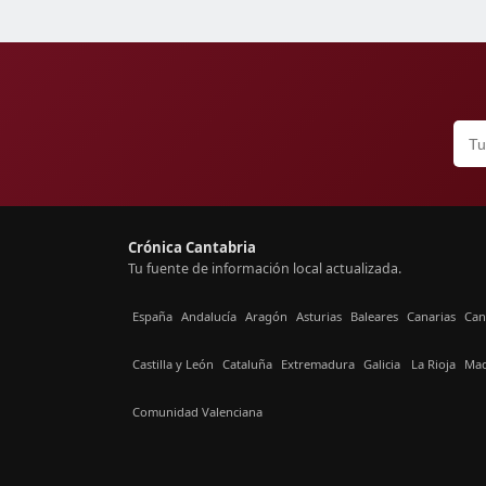
Crónica Cantabria
Tu fuente de información local actualizada.
España
Andalucía
Aragón
Asturias
Baleares
Canarias
Can
Castilla y León
Cataluña
Extremadura
Galicia
La Rioja
Mad
Comunidad Valenciana