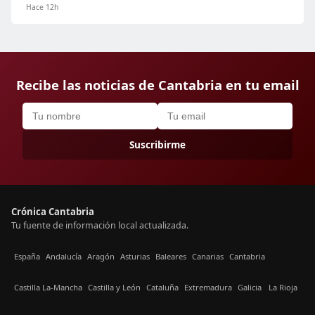
Hace 12h
Recibe las noticias de Cantabria en tu email
Suscribirme
Crónica Cantabria
Tu fuente de información local actualizada.
España
Andalucía
Aragón
Asturias
Baleares
Canarias
Cantabria
Castilla La-Mancha
Castilla y León
Cataluña
Extremadura
Galicia
La Rioja