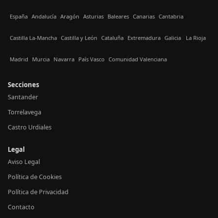
España
Andalucía
Aragón
Asturias
Baleares
Canarias
Cantabria
Castilla La-Mancha
Castilla y León
Cataluña
Extremadura
Galicia
La Rioja
Madrid
Murcia
Navarra
País Vasco
Comunidad Valenciana
Secciones
Santander
Torrelavega
Castro Urdiales
Legal
Aviso Legal
Política de Cookies
Política de Privacidad
Contacto