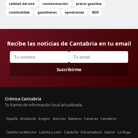
calidad del aire
contaminación
precio gasolina
combustible
gasolineras
oposiciones
BOE
Recibe las noticias de Cantabria en tu email
Suscribirme
Crónica Cantabria
Tu fuente de información local actualizada.
España
Andalucía
Aragón
Asturias
Baleares
Canarias
Cantabria
Castilla La-Mancha
Castilla y León
Cataluña
Extremadura
Galicia
La Rioja