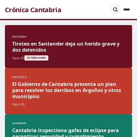
Crónica Cantabria
SUCESOS
Tiroteo en Santander deja un herido grave y
dos detenidos
Hace 2h
ÚLTIMA HORA
POLÍTICA
El Gobierno de Cantabria presenta un plan
para resolver los derribos en Argoños y otros
municipios
Hace 4h
SANIDAD
Cantabria inspecciona gafas de eclipse para
garantizar seguridad y cumplimiento