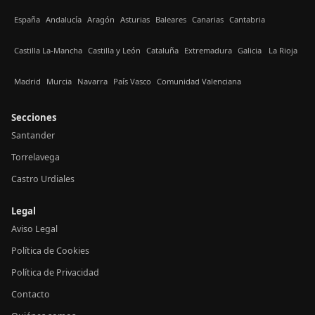
España
Andalucía
Aragón
Asturias
Baleares
Canarias
Cantabria
Castilla La-Mancha
Castilla y León
Cataluña
Extremadura
Galicia
La Rioja
Madrid
Murcia
Navarra
País Vasco
Comunidad Valenciana
Secciones
Santander
Torrelavega
Castro Urdiales
Legal
Aviso Legal
Política de Cookies
Política de Privacidad
Contacto