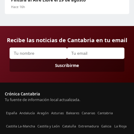
Hace 16h
Recibe las noticias de Cantabria en tu email
Suscribirme
Crónica Cantabria
Tu fuente de información local actualizada.
España
Andalucía
Aragón
Asturias
Baleares
Canarias
Cantabria
Castilla La-Mancha
Castilla y León
Cataluña
Extremadura
Galicia
La Rioja