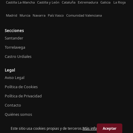
Castilla La-Mancha
Castilla y León
Cataluña
Extremadura
Galicia
La Rioja
Madrid
Murcia
Navarra
País Vasco
Comunidad Valenciana
Secciones
Santander
Torrelavega
Castro Urdiales
Legal
Aviso Legal
Política de Cookies
Política de Privacidad
Contacto
Quiénes somos
Este sitio usa cookies propias y de terceros.
Más info
Aceptar
© 2026 Crónica Cantabria