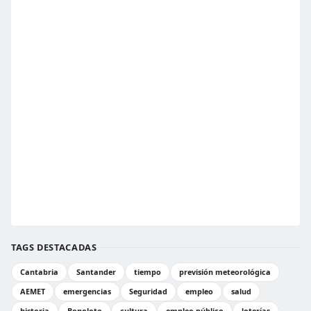
TAGS DESTACADAS
Cantabria
Santander
tiempo
previsión meteorológica
AEMET
emergencias
Seguridad
empleo
salud
historia
Bonoloto
cultura
empleo público
loterías