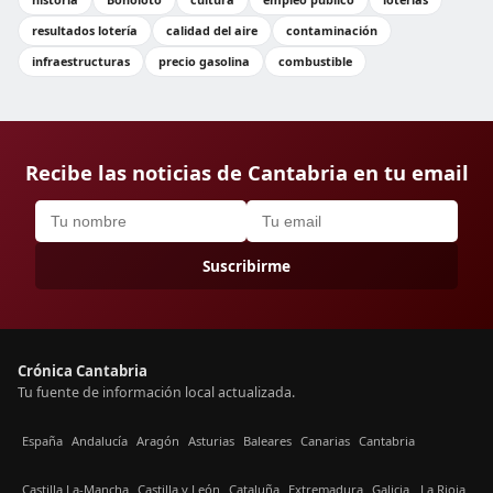
resultados lotería
calidad del aire
contaminación
infraestructuras
precio gasolina
combustible
Recibe las noticias de Cantabria en tu email
Suscribirme
Crónica Cantabria
Tu fuente de información local actualizada.
España
Andalucía
Aragón
Asturias
Baleares
Canarias
Cantabria
Castilla La-Mancha
Castilla y León
Cataluña
Extremadura
Galicia
La Rioja